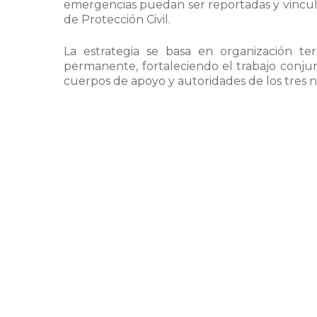
emergencias puedan ser reportadas y vincula
de Protección Civil.
La estrategia se basa en organización terri
permanente, fortaleciendo el trabajo conjunto
cuerpos de apoyo y autoridades de los tres n
Fernando Mercado, alcalde de La Magdalena
el trabajo coordinado son fundamentales pa
temporada.
“Esto requiere trabajo conjunto y coordinac
de la Ciudad de México y la alcaldía. La
hacerse de manera aislada; necesitamos ma
responder oportunamente”, señaló.
Como parte del estado de fuerza desplegado 
* 10 cuadrillas operativas
* 18 camionetas pick-up