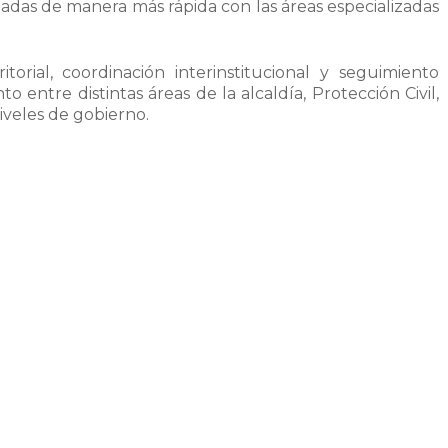
das de manera más rápida con las áreas especializadas
torial, coordinación interinstitucional y seguimiento
 entre distintas áreas de la alcaldía, Protección Civil,
iveles de gobierno.
 Contreras, reiteró que el seguimiento permanente y
ra atender cualquier situación de riesgo durante esta
ión permanente entre el Gobierno Federal, el Gobierno
 prevención y la atención de emergencias no pueden
ntener comunicación, seguimiento y coordinación para
para esta temporada, la alcaldía contará con: