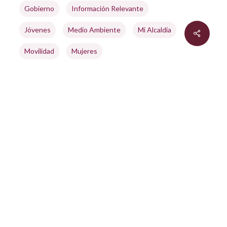
Gobierno
Información Relevante
Jóvenes
Medio Ambiente
Mi Alcaldía
Movilidad
Mujeres
Obras Y Desarrollo Urbano
Audio by
websitevoice.com
Protección Civil
Seguridad
Tradición
Transparencia
Transporte
Utopías