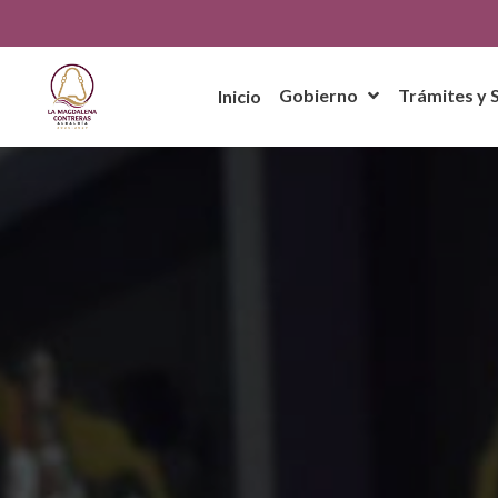
Skip
to
main
content
Gobierno
Trámites y 
Inicio
Hit enter to search or ESC to close