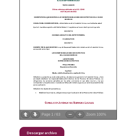
Page
1
/
63
Zoom
100%
Descargar archivo