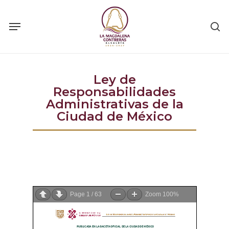
Skip
to
main
content
Ley de
Responsabilidades
Administrativas de la
Ciudad de México
Page
1
/
63
Zoom
100%