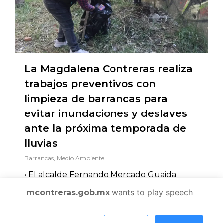
La Magdalena Contreras realiza
trabajos preventivos con
limpieza de barrancas para
evitar inundaciones y deslaves
ante la próxima temporada de
lluvias
Barrancas
,
Medio Ambiente
• El alcalde Fernando Mercado Guaida
encabeza acciones permanentes de
wants to play speech
mcontreras.gob.mx
protección ambiental y prevención de...