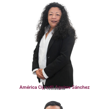
América Cipactli Aguirre Sánchez
Presidenta