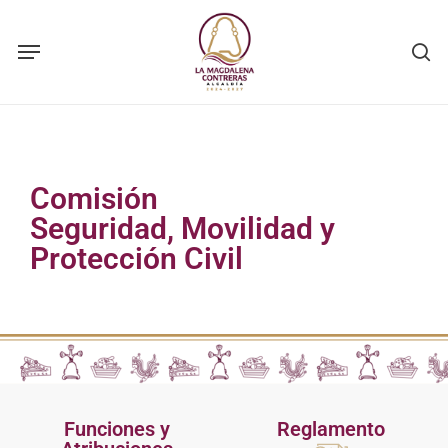
Skip
to
main
content
Comisión
Seguridad, Movilidad y
Protección Civil
Funciones y
Reglamento