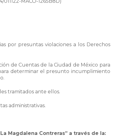
-34/011122-MACO-1265B8D)
s por presuntas violaciones a los Derechos
ición de Cuentas de la Ciudad de México para
o para determinar el presunto incumplimiento
o.
es tramitados ante ellos.
tas administrativas.
 La Magdalena Contreras” a través de la: