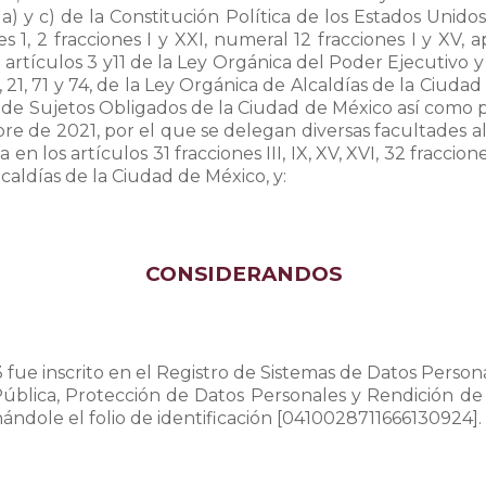
s a) y c) de la Constitución Política de los Estados Unidos
1, 2 fracciones I y XXI, numeral 12 fracciones I y XV, ap
 artículos 3 y11 de la Ley Orgánica del Poder Ejecutivo 
, 20, 21, 71 y 74, de la Ley Orgánica de Alcaldías de la Ciud
de Sujetos Obligados de la Ciudad de México así como p
e de 2021, por el que se delegan diversas facultades al 
los artículos 31 fracciones III, IX, XV, XVI, 32 fracciones I, 
Alcaldías de la Ciudad de México, y:
CONSIDERANDOS
ue inscrito en el Registro de Sistemas de Datos Persona
Pública, Protección de Datos Personales y Rendición de
nándole el folio de identificación [0410028711666130924].