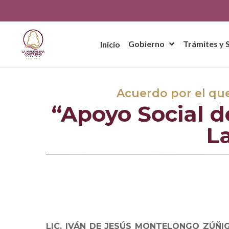
Skip
to
main
content
Gobierno
Trámites y 
Inicio
Acuerdo por el qu
Hit enter to search or ESC to close
“Apoyo Social de
L
LIC. IVÁN DE JESÚS MONTELONGO ZÚÑI