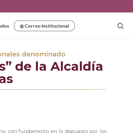
sea
ados
@ Correo Institucional
sonales denominado
s” de la Alcaldía
as
erno, con fundamento en lo dispuesto por los