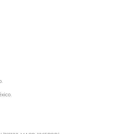
o.
xico.